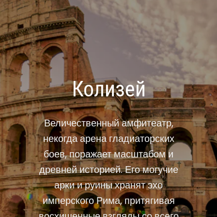
Римский форум
и Палатинский
холм
Сердце Древнего Рима, где
среди руин храмов и базилик
вершились судьбы империи.
Прогулка по древним камням