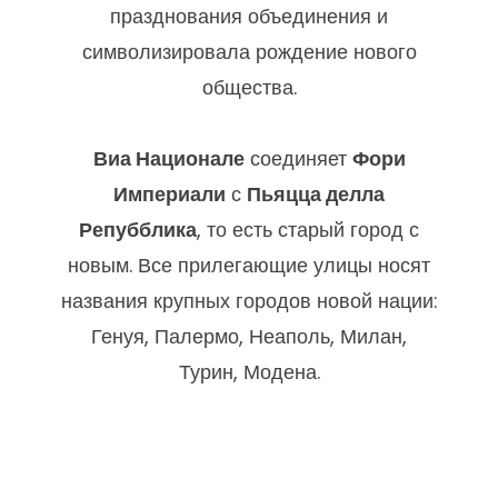
объединения Италии, на улице
Виа
Национале
. Сама улица была открыта
в 1870 году специально для
празднования объединения и
символизировала рождение нового
общества.
Виа Национале
соединяет
Фори
Империали
с
Пьяцца делла
Репубблика
, то есть старый город с
новым. Все прилегающие улицы носят
названия крупных городов новой нации:
Генуя, Палермо, Неаполь, Милан,
Турин, Модена.