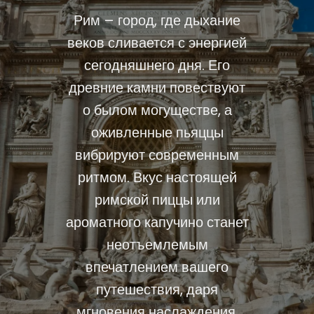
Рим – город, где дыхание
веков сливается с энергией
сегодняшнего дня. Его
древние камни повествуют
о былом могуществе, а
оживленные пьяццы
вибрируют современным
ритмом. Вкус настоящей
римской пиццы или
ароматного капучино станет
неотъемлемым
впечатлением вашего
путешествия, даря
мгновения наслаждения.